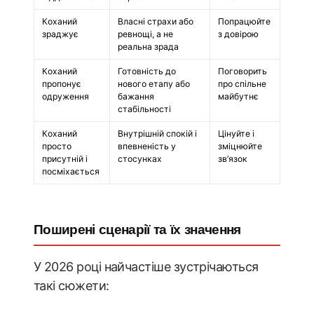
Коханий
Власні страхи або
Попрацюйте
зраджує
ревнощі, а не
з довірою
реальна зрада
Коханий
Готовність до
Поговорить
пропонує
нового етапу або
про спільне
одруження
бажання
майбутнє
стабільності
Коханий
Внутрішній спокій і
Цінуйте і
просто
впевненість у
зміцнюйте
присутній і
стосунках
зв’язок
посміхається
Поширені сценарії та їх значення
У 2026 році найчастіше зустрічаються
такі сюжети: