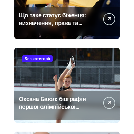
Що таке статус біженця:
визначення, права та
порядок отримання
Без категорії
Оксана Баюл: біографія
першої олімпійської
чемпіонки незалежної
України