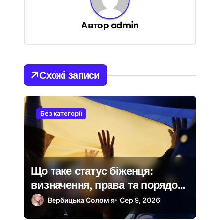
з
а
Автор
admin
п
и
с
і
Схожі записи
в
Без категорії
Що таке статус біженця:
визначення, права та порядок
отримання
Вербицька Соломія
Сер 9, 2026