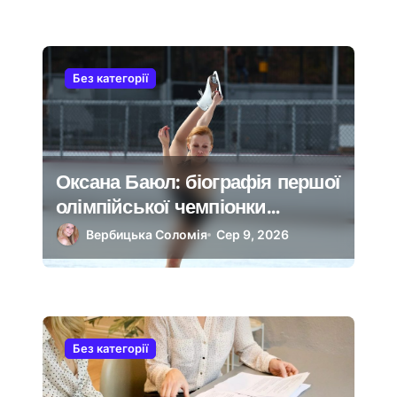
Без категорії
Оксана Баюл: біографія першої
олімпійської чемпіонки
незалежної України
Вербицька Соломія
Сер 9, 2026
Без категорії