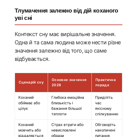
Тлумачення залежно від дій коханого
уві сні
Контекст сну має вирішальне значення.
Одна й та сама людина може нести різне
значення залежно від того, що саме
відбувається.
Основне значення
Практична
Сценарій сну
2026
порада
Коханий
Глибока емоційна
Приділіть
обіймає або
близькість і
час
цілує
бажання більшої
якісному
теплоти
спілкуванню
Коханий
Страх втрати або
Обговоріть
мовчить або
невисловлені
накопичені
віддаляється
образи
питання