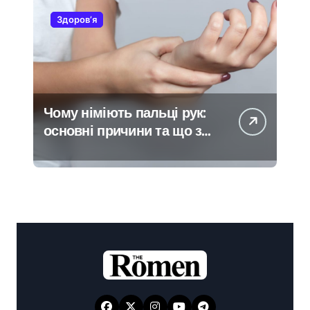
Здоров’я
Чому німіють пальці рук:
основні причини та що з
цим робити