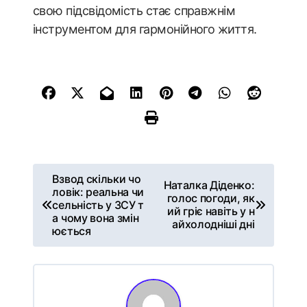
свою підсвідомість стає справжнім
інструментом для гармонійного життя.
Н
Взвод скільки чо
Наталка Діденко:
а
ловік: реальна чи
голос погоди, як
в
сельність у ЗСУ т
ий гріє навіть у н
а чому вона змін
і
айхолодніші дні
юється
г
а
ц
і
я