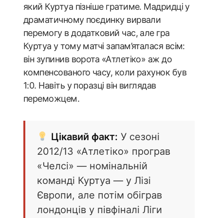
який Куртуа пізніше гратиме. Мадридці у
драматичному поєдинку вирвали
перемогу в додатковий час, але гра
Куртуа у тому матчі запам’яталася всім:
він зупинив ворота «Атлетіко» аж до
компенсованого часу, коли рахунок був
1:0. Навіть у поразці він виглядав
переможцем.
Цікавий факт:
У сезоні
2012/13 «Атлетіко» програв
«Челсі» — номінальній
команді Куртуа — у Лізі
Європи, але потім обіграв
лондонців у півфіналі Ліги