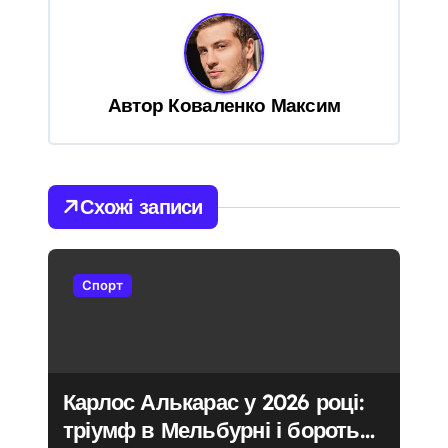
ц
і
я
з
Автор
Коваленко Максим
а
п
и
с
Схожі записи
і
в
Спорт
Карлос Алькарас у 2026 році:
тріумф в Мельбурні і боротьба