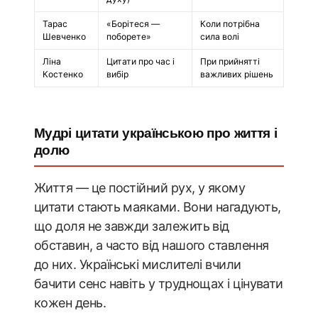
Тарас
«Борітеся —
Коли потрібна
Шевченко
поборете»
сила волі
Ліна
Цитати про час і
При прийнятті
Костенко
вибір
важливих рішень
Мудрі цитати українською про життя і
долю
Життя — це постійний рух, у якому
цитати стають маяками. Вони нагадують,
що доля не завжди залежить від
обставин, а часто від нашого ставлення
до них. Українські мислителі вчили
бачити сенс навіть у труднощах і цінувати
кожен день.