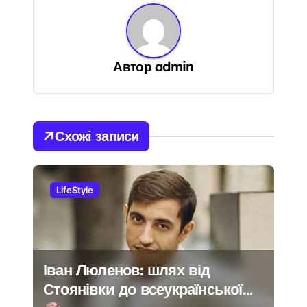
ц
і
я
з
Автор
admin
а
п
и
с
Схожі записи
і
в
LifeStyle
Іван Люленов: шлях від
Стоянівки до всеукраїнської