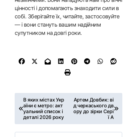
цінності і допомагають знаходити сили в
собі. Зберігайте їх, читайте, застосовуйте
— і вони стануть вашим надійним
супутником на довгі роки.
Н
В яких містах Укр
Артем Довбик: ві
а
аїни є метро: акт
д черкаського дв
в
уальний список і
ору до зірки Сері
деталі 2026 року
ї А
і
г
а