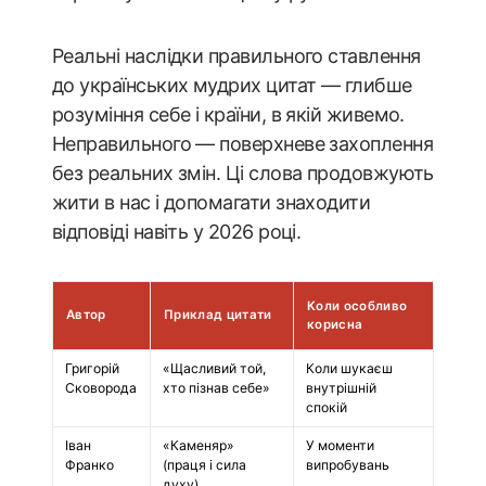
Реальні наслідки правильного ставлення
до українських мудрих цитат — глибше
розуміння себе і країни, в якій живемо.
Неправильного — поверхневе захоплення
без реальних змін. Ці слова продовжують
жити в нас і допомагати знаходити
відповіді навіть у 2026 році.
Коли особливо
Автор
Приклад цитати
корисна
Григорій
«Щасливий той,
Коли шукаєш
Сковорода
хто пізнав себе»
внутрішній
спокій
Іван
«Каменяр»
У моменти
Франко
(праця і сила
випробувань
духу)